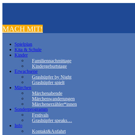
MACH MIT!
Spielplan
Kita & Schule
Kinder
Familiennachmittage
Kindergeburtstage
Erwachsene
Grashüpfer by Night
Grashüpfer spielt
Märchen
Märchenabende
Märchenwanderungen
Märchenerzähler*innen
Sonderprogramm
Festivals
Grashüpfer speaks…
Info
Kontakt&Anfahrt