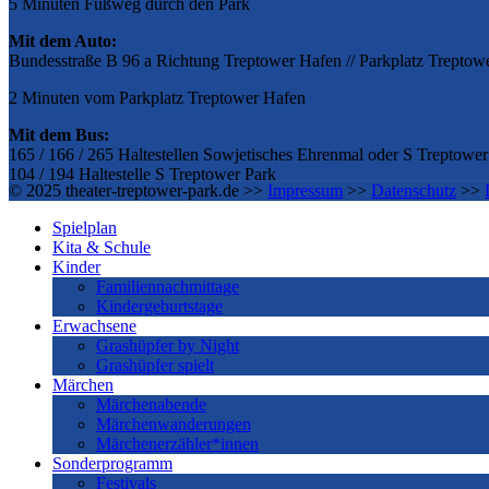
5 Minuten Fußweg durch den Park
Mit dem Auto:
Bundesstraße B 96 a Richtung Treptower Hafen // Parkplatz Treptow
2 Minuten vom Parkplatz Treptower Hafen
Mit dem Bus:
165 / 166 / 265 Haltestellen Sowjetisches Ehrenmal oder S Treptower
104 / 194 Haltestelle S Treptower Park
© 2025 theater-treptower-park.de >>
Impressum
>>
Datenschutz
>>
Spielplan
Kita & Schule
Kinder
Familiennachmittage
Kindergeburtstage
Erwachsene
Grashüpfer by Night
Grashüpfer spielt
Märchen
Märchenabende
Märchenwanderungen
Märchenerzähler*innen
Sonderprogramm
Festivals