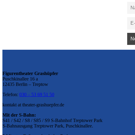
Figurentheater Grashüpfer
Puschkinallee 16 a
12435 Berlin – Treptow
Telefon:
030 – 53 69 51 50
kontakt at theater-grashuepfer.de
Mit der S-Bahn:
S41 / S42 / S8 / S85 / S9 S-Bahnhof Treptower Park
S-Bahnausgang Treptower Park, Puschkinallee.