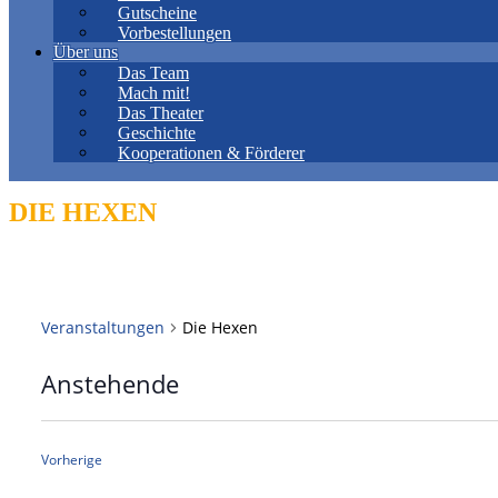
Gutscheine
Vorbestellungen
Über uns
Das Team
Mach mit!
Das Theater
Geschichte
Kooperationen & Förderer
DIE HEXEN
Veranstaltungen
Die Hexen
Anstehende
Datum
wählen.
Veranstaltungen
Vorherige