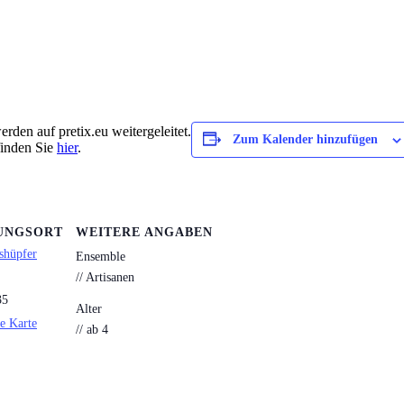
rden auf pretix.eu weitergeleitet.
Zum Kalender hinzufügen
finden Sie
hier
.
UNGSORT
WEITERE ANGABEN
shüpfer
Ensemble
// Artisanen
35
Alter
e Karte
// ab 4