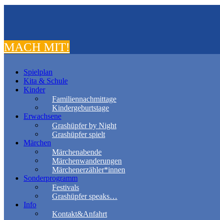
MACH MIT!
Spielplan
Kita & Schule
Kinder
Familiennachmittage
Kindergeburtstage
Erwachsene
Grashüpfer by Night
Grashüpfer spielt
Märchen
Märchenabende
Märchenwanderungen
Märchenerzähler*innen
Sonderprogramm
Festivals
Grashüpfer speaks…
Info
Kontakt&Anfahrt