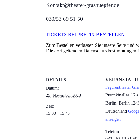
Kontakt@theater-grashuepfer.de
030/53 69 51 50
TICKETS BEI PRETIX BESTELLEN
Zum Bestellen verlassen Sie unsere Seite und we
Die dort geltenden Datenschutzbestimmungen 
DETAILS
VERANSTALT
Figurentheater Gra
Datum:
Puschkinallee 16 a
25. November 2023
Berlin
,
Berlin
124
Zeit:
Deutschland
Googl
15:00 - 15:45
anzeigen
Telefon:
030 - 53 69 51 50