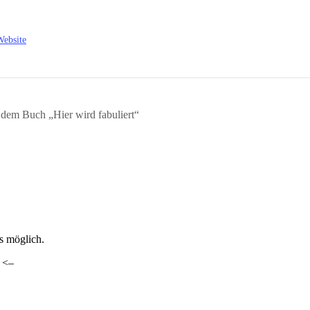
Website
 dem Buch „Hier wird fabuliert“
ls möglich.
. <–