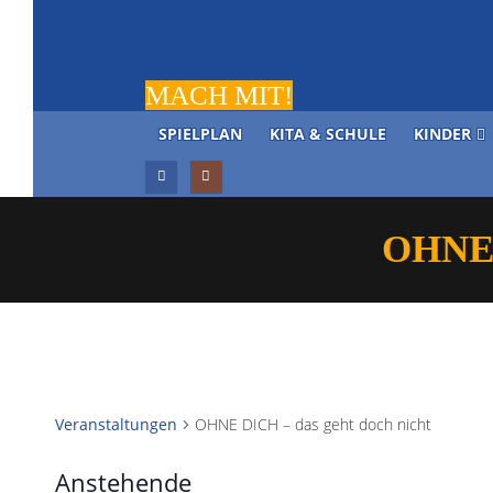
MACH MIT!
SPIELPLAN
KITA & SCHULE
KINDER
OHNE
Veranstaltungen
OHNE DICH – das geht doch nicht
Anstehende