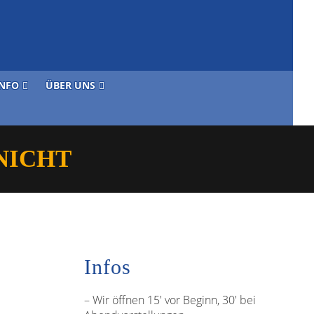
INFO
ÜBER UNS
NICHT
Infos
– Wir öffnen 15′ vor Beginn, 30′ bei