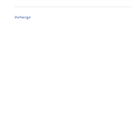
Datum
wählen.
Veranstaltungen
Vorherige