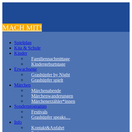
MACH MIT!
Spielplan
Kita & Schule
Kinder
Familiennachmittage
Kindergeburtstage
Erwachsene
Grashüpfer by Night
Grashüpfer spielt
Märchen
Märchenabende
Märchenwanderungen
Märchenerzähler*innen
Sonderprogramm
Festivals
Grashüpfer speaks…
Info
Kontakt&Anfahrt