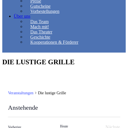
Preise
Gutscheine
Vorbestellungen
Über uns
Das Team
Mach mit!
Das Theater
Geschichte
Kooperationen & Förderer
DIE LUSTIGE GRILLE
Veranstaltungen
Die lustige Grille
Anstehende
Datum
wählen.
Heute
Nächste
Veranstaltungen
Vorherige