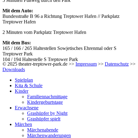
5 Minuten Fußweg durch den Park
Mit dem Auto:
Bundesstraße B 96 a Richtung Treptower Hafen // Parkplatz
Treptower Hafen
2 Minuten vom Parkplatz Treptower Hafen
Mit dem Bus:
165 / 166 / 265 Haltestellen Sowjetisches Ehrenmal oder S
Treptower Park
104 / 194 Haltestelle S Treptower Park
© 2025 theater-treptower-park.de >>
Impressum
>>
Datenschutz
>>
Downloads
Spielplan
Kita & Schule
Kinder
Familiennachmittage
Kindergeburtstage
Erwachsene
Grashüpfer by Night
Grashüpfer spielt
Märchen
Märchenabende
Märchenwanderungen