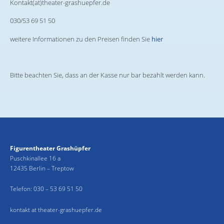
Kontakt(at)theater-grashuepfer.de
030/53 69 51 50
weitere Informationen zu den Preisen finden Sie
hier
Bitte beachten Sie, dass an der Kasse nur bar bezahlt werden kann.
Figurentheater Grashüpfer
Puschkinallee 16 a
12435 Berlin – Treptow
Telefon:
030 – 53 69 51 50
kontakt at theater-grashuepfer.de