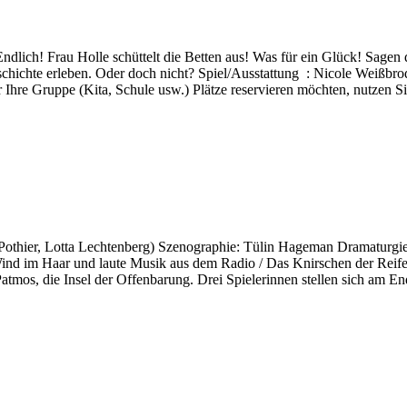
Endlich! Frau Holle schüttelt die Betten aus! Was für ein Glück! Sagen
hichte erleben. Oder doch nicht? Spiel/Ausstattung : Nicole Weißbrod
e Gruppe (Kita, Schule usw.) Plätze reservieren möchten, nutzen Sie 
le Pothier, Lotta Lechtenberg) Szenographie: Tülin Hageman Dramaturg
Wind im Haar und laute Musik aus dem Radio / Das Knirschen der Reife
Patmos, die Insel der Offenbarung. Drei Spielerinnen stellen sich am End