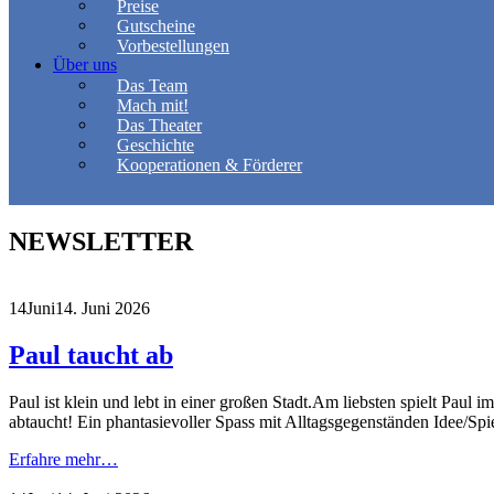
Preise
Gutscheine
Vorbestellungen
Über uns
Das Team
Mach mit!
Das Theater
Geschichte
Kooperationen & Förderer
NEWSLETTER
14
Juni
14. Juni 2026
Paul taucht ab
Paul ist klein und lebt in einer großen Stadt.Am liebsten spielt Pau
abtaucht! Ein phantasievoller Spass mit Alltagsgegenständen Idee/Sp
Erfahre mehr…