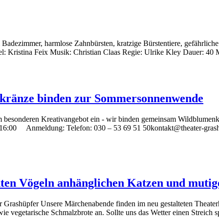
l im Badezimmer, harmlose Zahnbürsten, kratzige Bürstentiere, gefährli
iel: Kristina Feix Musik: Christian Claas Regie: Ulrike Kley Dauer: 40
nkränze binden zur Sommersonnenwende
sonderen Kreativangebot ein - wir binden gemeinsam Wildblumenkränz
& 16:00 Anmeldung: Telefon: 030 – 53 69 51 50kontakt@theater-gras
nten Vögeln anhänglichen Katzen und muti
 Grashüpfer Unsere Märchenabende finden im neu gestalteten Theater
ie vegetarische Schmalzbrote an. Sollte uns das Wetter einen Streich 