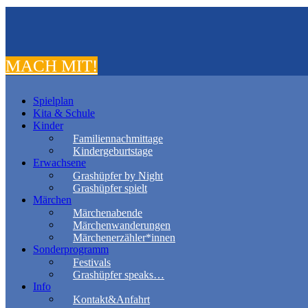
MACH MIT!
Spielplan
Kita & Schule
Kinder
Familiennachmittage
Kindergeburtstage
Erwachsene
Grashüpfer by Night
Grashüpfer spielt
Märchen
Märchenabende
Märchenwanderungen
Märchenerzähler*innen
Sonderprogramm
Festivals
Grashüpfer speaks…
Info
Kontakt&Anfahrt