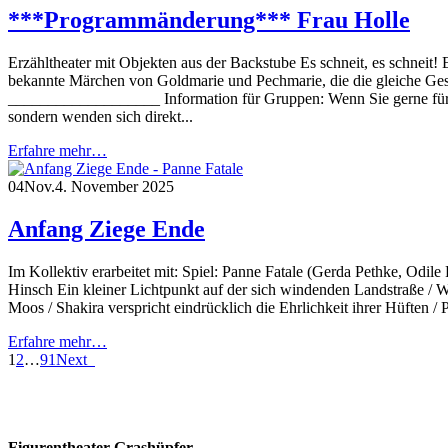
***Programmänderung*** Frau Holle
Erzähltheater mit Objekten aus der Backstube Es schneit, es schneit! 
bekannte Märchen von Goldmarie und Pechmarie, die die gleiche Gesc
___________________ Information für Gruppen: Wenn Sie gerne für Ihr
sondern wenden sich direkt...
Erfahre mehr…
04
Nov.
4. November 2025
Anfang Ziege Ende
Im Kollektiv erarbeitet mit: Spiel: Panne Fatale (Gerda Pethke, Odi
Hinsch Ein kleiner Lichtpunkt auf der sich windenden Landstraße / 
Moos / Shakira verspricht eindrücklich die Ehrlichkeit ihrer Hüften / 
Erfahre mehr…
1
2
…
91
Next
Figurentheater Grashüpfer