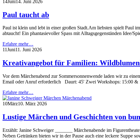
14
Juni
14. Juni 2026
Paul taucht ab
Paul ist klein und lebt in einer großen Stadt.Am liebsten spielt Pau
abtaucht! Ein phantasievoller Spass mit Alltagsgegenständen Idee/Sp
Erfahre mehr…
11
Juni
11. Juni 2026
Kreativangebot für Familien: Wildblume
Vor dem Märchenabend zur Sommersonnenwende laden wir zu einem be
Email oder Anruf erforderlich Daurt: 45' Zwei Workshops: 15:00 
Erfahre mehr…
10
März
10. März 2026
Lustige Märchen und Geschichten von bu
Erzählt: Janine Schweiger _______ Märchenabende im Figurentheater
Neben Getränken bieten wir in der Pause auch eine leckere Suppe sow