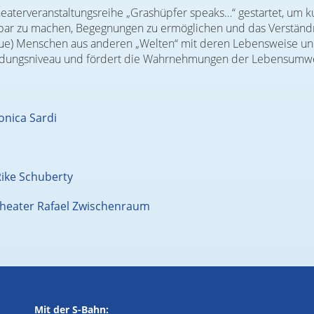
terveranstaltungsreihe „Grashüpfer speaks…“ gestartet, um kultur
bar zu machen, Begegnungen zu ermöglichen und das Verständni
eue) Menschen aus anderen „Welten“ mit deren Lebensweise un
s Bildungsniveau und fördert die Wahrnehmungen der Lebensumwe
onica Sardi
ike Schuberty
 Theater Rafael Zwischenraum
Mit der S-Bahn: