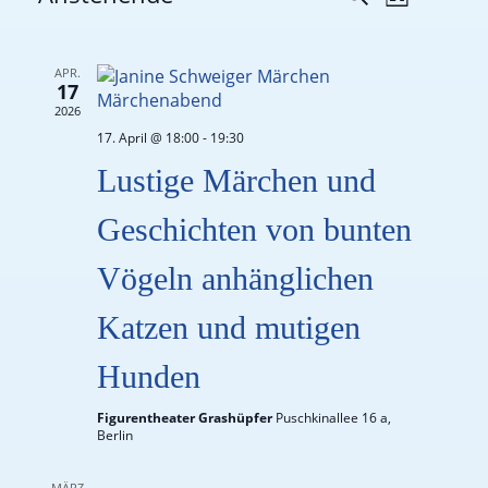
Liste
Suche
Datum
Ansich
wählen.
und
Naviga
APR.
Ansichten,
17
2026
Navigation
17. April @ 18:00
-
19:30
Lustige Märchen und
Geschichten von bunten
Vögeln anhänglichen
Katzen und mutigen
Hunden
Figurentheater Grashüpfer
Puschkinallee 16 a,
Berlin
MÄRZ