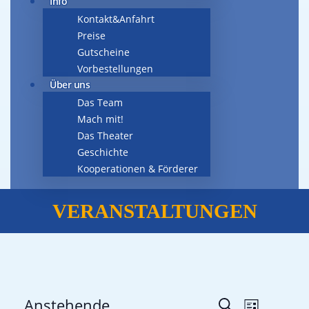
Info
Kontakt&Anfahrt
Preise
Gutscheine
Vorbestellungen
Über uns
Das Team
Mach mit!
Das Theater
Geschichte
Kooperationen & Förderer
VERANSTALTUNGEN
Veranstalt
Anstehende
Verans
Suche