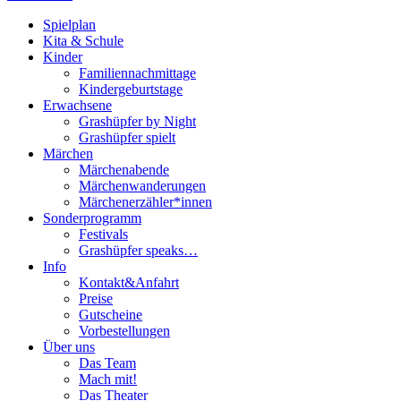
Spielplan
Kita & Schule
Kinder
Familiennachmittage
Kindergeburtstage
Erwachsene
Grashüpfer by Night
Grashüpfer spielt
Märchen
Märchenabende
Märchenwanderungen
Märchenerzähler*innen
Sonderprogramm
Festivals
Grashüpfer speaks…
Info
Kontakt&Anfahrt
Preise
Gutscheine
Vorbestellungen
Über uns
Das Team
Mach mit!
Das Theater