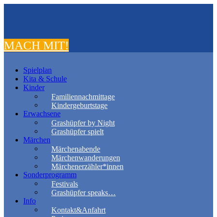
MACH MIT!
Spielplan
Kita & Schule
Kinder
Familiennachmittage
Kindergeburtstage
Erwachsene
Grashüpfer by Night
Grashüpfer spielt
Märchen
Märchenabende
Märchenwanderungen
Märchenerzähler*innen
Sonderprogramm
Festivals
Grashüpfer speaks…
Info
Kontakt&Anfahrt