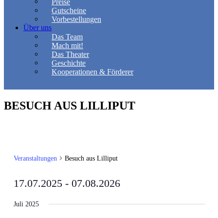
Preise
Gutscheine
Vorbestellungen
Über uns
Das Team
Mach mit!
Das Theater
Geschichte
Kooperationen & Förderer
BESUCH AUS LILLIPUT
Veranstaltungen
Besuch aus Lilliput
17.07.2025
 - 
07.08.2026
Datum
wählen.
Juli 2025