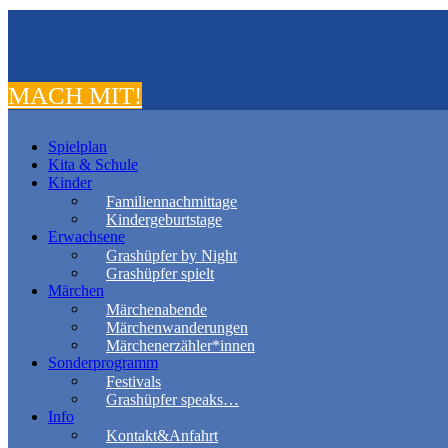
MACH MIT!
Spielplan
Kita & Schule
Kinder
Familiennachmittage
Kindergeburtstage
Erwachsene
Grashüpfer by Night
Grashüpfer spielt
Märchen
Märchenabende
Märchenwanderungen
Märchenerzähler*innen
Sonderprogramm
Festivals
Grashüpfer speaks…
Info
Kontakt&Anfahrt