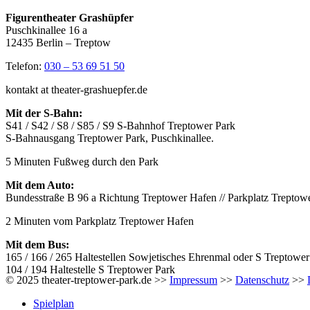
Figurentheater Grashüpfer
Puschkinallee 16 a
12435 Berlin – Treptow
Telefon:
030 – 53 69 51 50
kontakt at theater-grashuepfer.de
Mit der S-Bahn:
S41 / S42 / S8 / S85 / S9 S-Bahnhof Treptower Park
S-Bahnausgang Treptower Park, Puschkinallee.
5 Minuten Fußweg durch den Park
Mit dem Auto:
Bundesstraße B 96 a Richtung Treptower Hafen // Parkplatz Treptow
2 Minuten vom Parkplatz Treptower Hafen
Mit dem Bus:
165 / 166 / 265 Haltestellen Sowjetisches Ehrenmal oder S Treptower
104 / 194 Haltestelle S Treptower Park
© 2025 theater-treptower-park.de >>
Impressum
>>
Datenschutz
>>
Spielplan