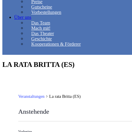
Preise
Gutscheine
Vorbestellungen
Über uns
Das Team
Mach mit!
Das Theater
Geschichte
Kooperationen & Förderer
LA RATA BRITTA (ES)
Veranstaltungen
La rata Britta (ES)
Anstehende
Datum
wählen.
Veranstaltungen
Vorherige