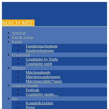
MACH MIT!
Spielplan
Kita & Schule
Kinder
Familiennachmittage
Kindergeburtstage
Erwachsene
Grashüpfer by Night
Grashüpfer spielt
Märchen
Märchenabende
Märchenwanderungen
Märchenerzähler*innen
Sonderprogramm
Festivals
Grashüpfer speaks…
Info
Kontakt&Anfahrt
Preise