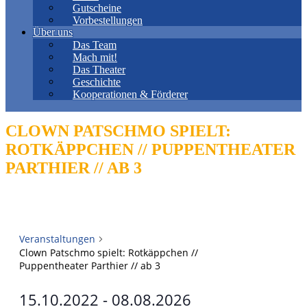
Gutscheine
Vorbestellungen
Über uns
Das Team
Mach mit!
Das Theater
Geschichte
Kooperationen & Förderer
CLOWN PATSCHMO SPIELT:
ROTKÄPPCHEN // PUPPENTHEATER
PARTHIER // AB 3
Veranstaltungen
Clown Patschmo spielt: Rotkäppchen //
Puppentheater Parthier // ab 3
15.10.2022
 - 
08.08.2026