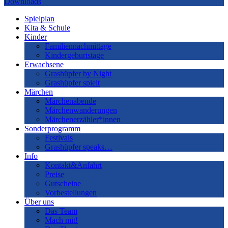
Downloads
Spielplan
Kita & Schule
Kinder
Familiennachmittage
Kindergeburtstage
Erwachsene
Grashüpfer by Night
Grashüpfer spielt
Märchen
Märchenabende
Märchenwanderungen
Märchenerzähler*innen
Sonderprogramm
Festivals
Grashüpfer speaks…
Info
Kontakt&Anfahrt
Preise
Gutscheine
Vorbestellungen
Über uns
Das Team
Mach mit!