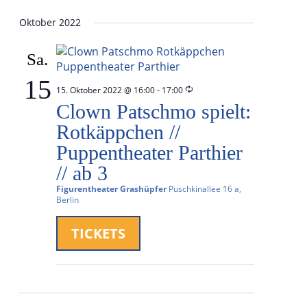
Datum
wählen.
Oktober 2022
Sa.
15
Wiederholung
15. Oktober 2022 @ 16:00
-
17:00
Clown Patschmo spielt:
Rotkäppchen //
Puppentheater Parthier
// ab 3
Figurentheater Grashüpfer
Puschkinallee 16 a,
Berlin
TICKETS