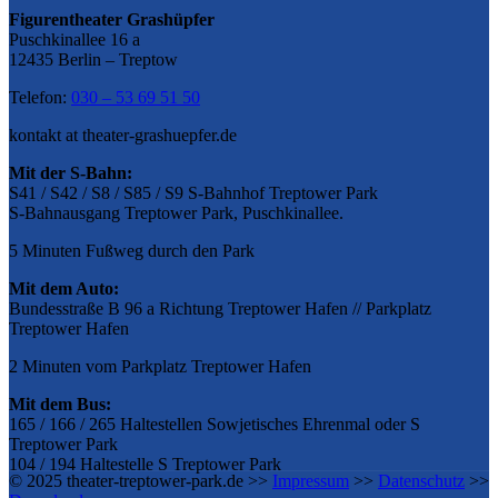
Figurentheater Grashüpfer
Puschkinallee 16 a
12435 Berlin – Treptow
Telefon:
030 – 53 69 51 50
kontakt at theater-grashuepfer.de
Mit der S-Bahn:
S41 / S42 / S8 / S85 / S9 S-Bahnhof Treptower Park
S-Bahnausgang Treptower Park, Puschkinallee.
5 Minuten Fußweg durch den Park
Mit dem Auto:
Bundesstraße B 96 a Richtung Treptower Hafen // Parkplatz
Treptower Hafen
2 Minuten vom Parkplatz Treptower Hafen
Mit dem Bus:
165 / 166 / 265 Haltestellen Sowjetisches Ehrenmal oder S
Treptower Park
104 / 194 Haltestelle S Treptower Park
© 2025 theater-treptower-park.de >>
Impressum
>>
Datenschutz
>>