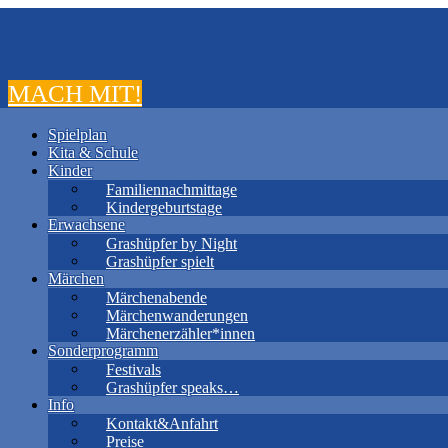
MACH MIT!
Spielplan
Kita & Schule
Kinder
Familiennachmittage
Kindergeburtstage
Erwachsene
Grashüpfer by Night
Grashüpfer spielt
Märchen
Märchenabende
Märchenwanderungen
Märchenerzähler*innen
Sonderprogramm
Festivals
Grashüpfer speaks…
Info
Kontakt&Anfahrt
Preise