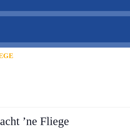
EGE
ht ’ne Fliege