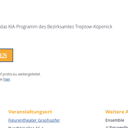
ch das KiA-Programm des Bezirksamtes Treptow-Köpenick
LEN
pretix.eu weitergeleitet.
ie
hier
.
Veranstaltungsort
Weitere 
Figurentheater Grashüpfer
Ensemble
// Figuren