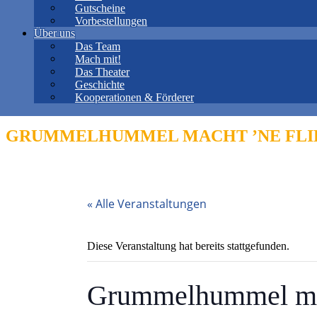
Gutscheine
Vorbestellungen
Über uns
Das Team
Mach mit!
Das Theater
Geschichte
Kooperationen & Förderer
GRUMMELHUMMEL MACHT ’NE FLI
« Alle Veranstaltungen
Diese Veranstaltung hat bereits stattgefunden.
Grummelhummel mac