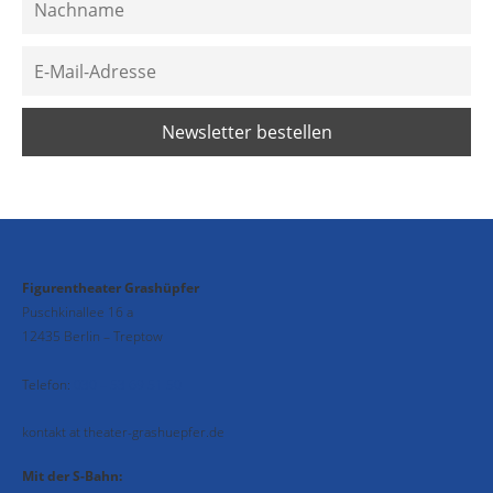
Figurentheater Grashüpfer
Puschkinallee 16 a
12435 Berlin – Treptow
Telefon:
030 – 53 69 51 50
kontakt at theater-grashuepfer.de
Mit der S-Bahn: