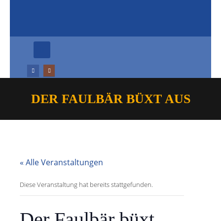
DER FAULBÄR BÜXT AUS
« Alle Veranstaltungen
Diese Veranstaltung hat bereits stattgefunden.
Der Faulbär büxt