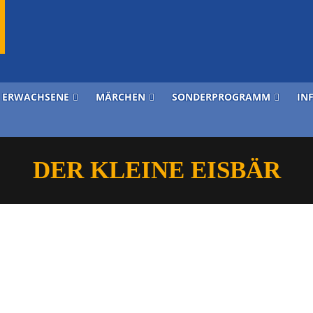
ERWACHSENE
MÄRCHEN
SONDERPROGRAMM
IN
DER KLEINE EISBÄR