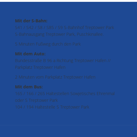
Mit der S-Bahn:
S41 / S42 / S8 / S85 / S9 S-Bahnhof Treptower Park
S-Bahnausgang Treptower Park, Puschkinallee.
5 Minuten Fußweg durch den Park
Mit dem Auto:
Bundesstraße B 96 a Richtung Treptower Hafen //
Parkplatz Treptower Hafen
2 Minuten vom Parkplatz Treptower Hafen
Mit dem Bus:
165 / 166 / 265 Haltestellen Sowjetisches Ehrenmal
oder S Treptower Park
104 / 194 Haltestelle S Treptower Park