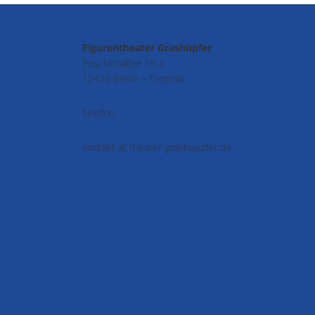
Figurentheater Grashüpfer
Puschkinallee 16 a
12435 Berlin – Treptow
Telefon:
030 – 53 69 51 50
kontakt at theater-grashuepfer.de