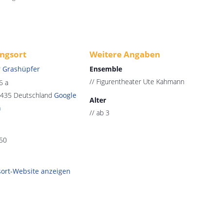
ngsort
Weitere Angaben
r Grashüpfer
Ensemble
// Figurentheater Ute Kahmann
6 a
435
Deutschland
Google
Alter
n
// ab 3
 50
sort-Website anzeigen