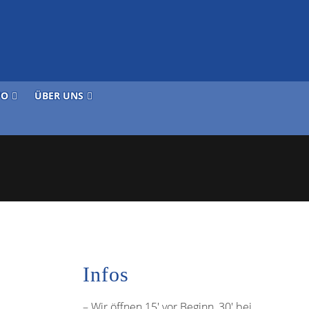
FO
ÜBER UNS
Infos
– Wir öffnen 15′ vor Beginn, 30′ bei