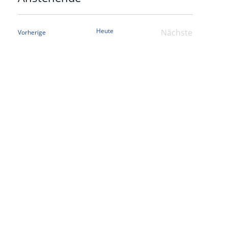
Datum
wählen.
Heute
Nächste
Veranstaltungen
Vorherige
Veranstaltun