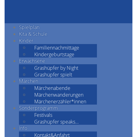
Spielplan
Kita & Schule
Kinder
Familiennachmittage
Kindergeburtstage
Erwachsene
Grashüpfer by Night
Grashüpfer spielt
Märchen
Märchenabende
Märchenwanderungen
Märchenerzähler*innen
Sonderprogramm
Festivals
Grashüpfer speaks…
Info
Kontakt&Anfahrt