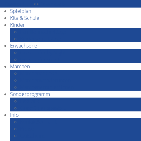
Datenschutz
>>
Downloads
Spielplan
Kita & Schule
Kinder
Familiennachmittage
Kindergeburtstage
Erwachsene
Grashüpfer by Night
Grashüpfer spielt
Märchen
Märchenabende
Märchenwanderungen
Märchenerzähler*innen
Sonderprogramm
Festivals
Grashüpfer speaks…
Info
Kontakt&Anfahrt
Preise
Gutscheine