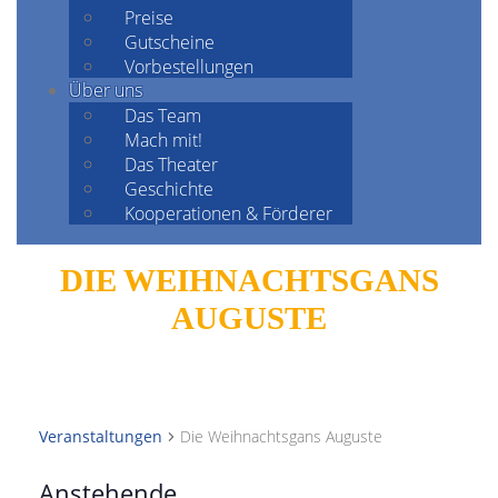
Preise
Gutscheine
Vorbestellungen
Über uns
Das Team
Mach mit!
Das Theater
Geschichte
Kooperationen & Förderer
DIE WEIHNACHTSGANS
AUGUSTE
Veranstaltungen
Die Weihnachtsgans Auguste
Anstehende