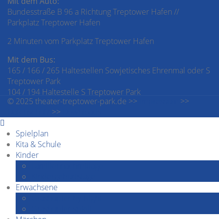
Mit dem Auto:
Bundesstraße B 96 a Richtung Treptower Hafen //
Parkplatz Treptower Hafen
2 Minuten vom Parkplatz Treptower Hafen
Mit dem Bus:
165 / 166 / 265 Haltestellen Sowjetisches Ehrenmal oder S
Treptower Park
104 / 194 Haltestelle S Treptower Park
© 2025 theater-treptower-park.de >>
Impressum
>>
Datenschutz
>>
Downloads
Spielplan
Kita & Schule
Kinder
Familiennachmittage
Kindergeburtstage
Erwachsene
Grashüpfer by Night
Grashüpfer spielt