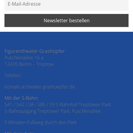
Figurentheater Grashüpfer
Puschkinallee 16 a
12435 Berlin – Treptow
Telefon:
030 – 53 69 51 50
kontakt at theater-grashuepfer.de
Mit der S-Bahn:
S41 / S42 / S8 / S85 / S9 S-Bahnhof Treptower Park
S-Bahnausgang Treptower Park, Puschkinallee.
5 Minuten Fußweg durch den Park