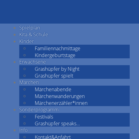
Spielplan
Kita & Schule
Kinder
Familiennachmittage
Kindergeburtstage
Erwachsene
Grashüpfer by Night
Grashüpfer spielt
Märchen
Märchenabende
Märchenwanderungen
Märchenerzähler*innen
Sonderprogramm
Festivals
Grashüpfer speaks…
Info
Kontakt&Anfahrt