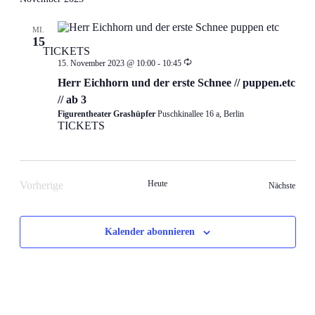
MI.
15
TICKETS
Wiederholung
15. November 2023 @ 10:00
-
10:45
Herr Eichhorn und der erste Schnee // puppen.etc
// ab 3
Figurentheater Grashüpfer
Puschkinallee 16 a, Berlin
TICKETS
Heute
Vorherige
Veran
Nächste
Veranstaltungen
Kalender abonnieren