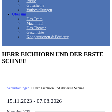
Preise
Gutscheine
Vorbestellungen
Über uns
Das Team
Mach mit!
Das Theater
Geschichte
Kooperationen & Förderer
HERR EICHHORN UND DER ERSTE
SCHNEE
Veranstaltungen
Herr Eichhorn und der erste Schnee
15.11.2023
 - 
07.08.2026
Datum
wählen.
November 2023