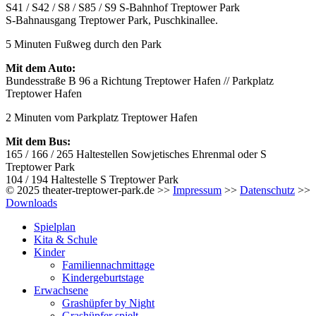
S41 / S42 / S8 / S85 / S9 S-Bahnhof Treptower Park
S-Bahnausgang Treptower Park, Puschkinallee.
5 Minuten Fußweg durch den Park
Mit dem Auto:
Bundesstraße B 96 a Richtung Treptower Hafen // Parkplatz
Treptower Hafen
2 Minuten vom Parkplatz Treptower Hafen
Mit dem Bus:
165 / 166 / 265 Haltestellen Sowjetisches Ehrenmal oder S
Treptower Park
104 / 194 Haltestelle S Treptower Park
© 2025 theater-treptower-park.de >>
Impressum
>>
Datenschutz
>>
Downloads
Spielplan
Kita & Schule
Kinder
Familiennachmittage
Kindergeburtstage
Erwachsene
Grashüpfer by Night
Grashüpfer spielt