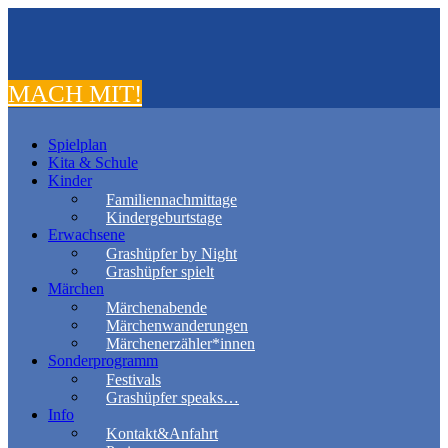
MACH MIT!
Spielplan
Kita & Schule
Kinder
Familiennachmittage
Kindergeburtstage
Erwachsene
Grashüpfer by Night
Grashüpfer spielt
Märchen
Märchenabende
Märchenwanderungen
Märchenerzähler*innen
Sonderprogramm
Festivals
Grashüpfer speaks…
Info
Kontakt&Anfahrt