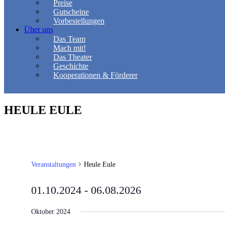
Preise
Gutscheine
Vorbestellungen
Über uns
Das Team
Mach mit!
Das Theater
Geschichte
Kooperationen & Förderer
HEULE EULE
Veranstaltungen
Heule Eule
01.10.2024
 - 
06.08.2026
Datum
wählen.
Oktober 2024