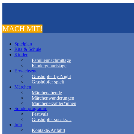
MACH MIT!
Spielplan
Kita & Schule
Kinder
Familiennachmittage
Kindergeburtstage
Erwachsene
Grashüpfer by Night
Grashüpfer spielt
Märchen
Märchenabende
Märchenwanderungen
Märchenerzähler*innen
Sonderprogramm
Festivals
Grashüpfer speaks…
Info
Kontakt&Anfahrt