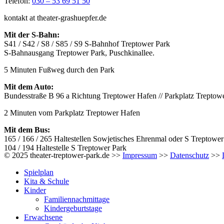
Telefon:
030 – 53 69 51 50
kontakt at theater-grashuepfer.de
Mit der S-Bahn:
S41 / S42 / S8 / S85 / S9 S-Bahnhof Treptower Park
S-Bahnausgang Treptower Park, Puschkinallee.
5 Minuten Fußweg durch den Park
Mit dem Auto:
Bundesstraße B 96 a Richtung Treptower Hafen // Parkplatz Treptow
2 Minuten vom Parkplatz Treptower Hafen
Mit dem Bus:
165 / 166 / 265 Haltestellen Sowjetisches Ehrenmal oder S Treptower
104 / 194 Haltestelle S Treptower Park
© 2025 theater-treptower-park.de >>
Impressum
>>
Datenschutz
>>
Spielplan
Kita & Schule
Kinder
Familiennachmittage
Kindergeburtstage
Erwachsene