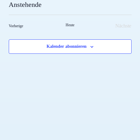
Anstehende
Datum
wählen.
Heute
Nächste
Veranstaltungen
Vorherige
Veransta
Kalender abonnieren