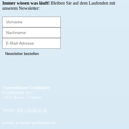
Immer wissen was läuft!
Bleiben Sie auf dem Laufenden mit
unserem Newsletter:
Figurentheater Grashüpfer
Puschkinallee 16 a
12435 Berlin – Treptow
Telefon:
030 – 53 69 51 50
kontakt at theater-grashuepfer.de