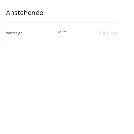
Anstehende
Datum
wählen.
Heute
Nächste
Veranstaltungen
Vorherige
Veranstalt