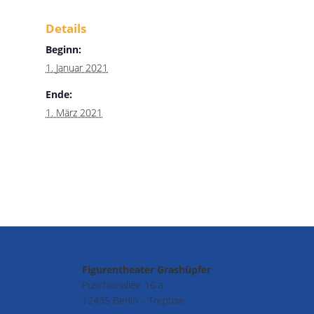
Details
Beginn:
1. Januar 2021
Ende:
1. März 2021
Figurentheater Grashüpfer
Puschkinallee 16 a
12435 Berlin – Treptow