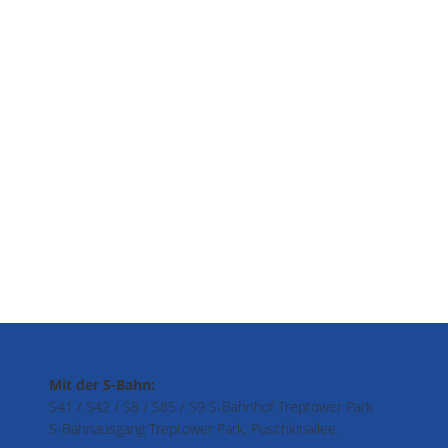
Mit der S-Bahn:
S41 / S42 / S8 / S85 / S9 S-Bahnhof Treptower Park
S-Bahnausgang Treptower Park, Puschkinallee.