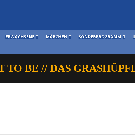
ERWACHSENE
MÄRCHEN
SONDERPROGRAMM
T TO BE // DAS GRASHÜPF