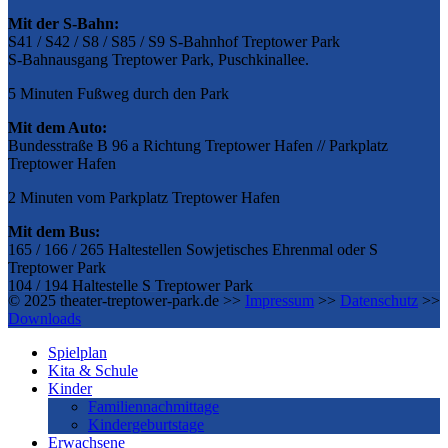
Mit der S-Bahn:
S41 / S42 / S8 / S85 / S9 S-Bahnhof Treptower Park
S-Bahnausgang Treptower Park, Puschkinallee.
5 Minuten Fußweg durch den Park
Mit dem Auto:
Bundesstraße B 96 a Richtung Treptower Hafen // Parkplatz
Treptower Hafen
2 Minuten vom Parkplatz Treptower Hafen
Mit dem Bus:
165 / 166 / 265 Haltestellen Sowjetisches Ehrenmal oder S
Treptower Park
104 / 194 Haltestelle S Treptower Park
© 2025 theater-treptower-park.de >>
Impressum
>>
Datenschutz
>>
Downloads
Spielplan
Kita & Schule
Kinder
Familiennachmittage
Kindergeburtstage
Erwachsene