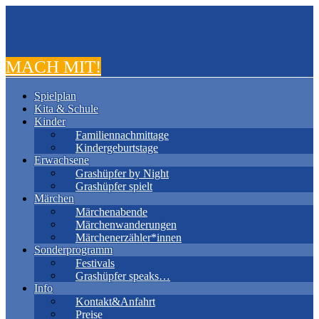
MACH MIT!
Spielplan
Kita & Schule
Kinder
Familiennachmittage
Kindergeburtstage
Erwachsene
Grashüpfer by Night
Grashüpfer spielt
Märchen
Märchenabende
Märchenwanderungen
Märchenerzähler*innen
Sonderprogramm
Festivals
Grashüpfer speaks…
Info
Kontakt&Anfahrt
Preise