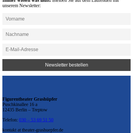
Immer wissen was läuft!
Bleiben Sie auf dem Laufenden mit
unserem Newsletter:
Figurentheater Grashüpfer
Puschkinallee 16 a
12435 Berlin – Treptow
Telefon:
030 – 53 69 51 50
kontakt at theater-grashuepfer.de