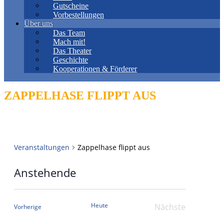
Gutscheine
Vorbestellungen
Über uns
Das Team
Mach mit!
Das Theater
Geschichte
Kooperationen & Förderer
ZAPPELHASE FLIPPT AUS
Veranstaltungen
Zappelhase flippt aus
Anstehende
Datum
wählen.
Heute
Nächste
Veranstaltungen
Vorherige
Veranstaltung