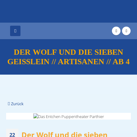
DER WOLF UND DIE SIEBEN
GEISSLEIN // ARTISANEN // AB 4
Zurück
Der Wolf und die sieben
22