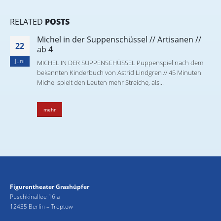
RELATED
POSTS
Michel in der Suppenschüssel // Artisanen //
22
ab 4
Juni
MICHEL IN DER SUPPENSCHÜSSEL Puppenspiel nach dem
bekannten Kinderbuch von Astrid Lindgren // 45 Minuten
Michel spielt den Leuten mehr Streiche, als...
mehr
Figurentheater Grashüpfer
Puschkinallee 16 a
12435 Berlin – Treptow