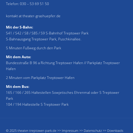
Telefon:
030 – 53 69 51 50
kontakt at theater-grashuepfer.de
Mit der S-Bahn:
S41 / S42 / S8 / S85 / S9 S-Bahnhof Treptower Park
S-Bahnausgang Treptower Park, Puschkinallee.
5 Minuten Fußweg durch den Park
Mit dem Auto:
Bundesstraße B 96 a Richtung Treptower Hafen // Parkplatz Treptower
Hafen
2 Minuten vom Parkplatz Treptower Hafen
Mit dem Bus:
165 / 166 / 265 Haltestellen Sowjetisches Ehrenmal oder S Treptower
Park
104 / 194 Haltestelle S Treptower Park
© 2025 theater-treptower-park.de >>
Impressum
>>
Datenschutz
>>
Downloads