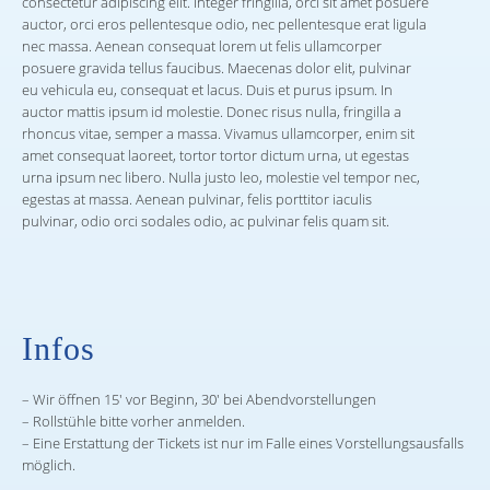
consectetur adipiscing elit. Integer fringilla, orci sit amet posuere
auctor, orci eros pellentesque odio, nec pellentesque erat ligula
nec massa. Aenean consequat lorem ut felis ullamcorper
posuere gravida tellus faucibus. Maecenas dolor elit, pulvinar
eu vehicula eu, consequat et lacus. Duis et purus ipsum. In
auctor mattis ipsum id molestie. Donec risus nulla, fringilla a
rhoncus vitae, semper a massa. Vivamus ullamcorper, enim sit
amet consequat laoreet, tortor tortor dictum urna, ut egestas
urna ipsum nec libero. Nulla justo leo, molestie vel tempor nec,
egestas at massa. Aenean pulvinar, felis porttitor iaculis
pulvinar, odio orci sodales odio, ac pulvinar felis quam sit.
Infos
– Wir öffnen 15′ vor Beginn, 30′ bei Abendvorstellungen
– Rollstühle bitte vorher anmelden.
– Eine Erstattung der Tickets ist nur im Falle eines Vorstellungsausfalls
möglich.