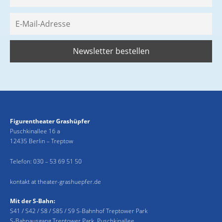
Figurentheater Grashüpfer
Puschkinallee 16 a
12435 Berlin – Treptow
Telefon:
030 – 53 69 51 50
kontakt at theater-grashuepfer.de
Mit der S-Bahn:
S41 / S42 / S8 / S85 / S9 S-Bahnhof Treptower Park
S-Bahnausgang Treptower Park, Puschkinallee.