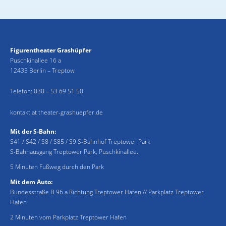
Figurentheater Grashüpfer
Puschkinallee 16 a
12435 Berlin – Treptow
Telefon:
030 – 53 69 51 50
kontakt at theater-grashuepfer.de
Mit der S-Bahn:
S41 / S42 / S8 / S85 / S9 S-Bahnhof Treptower Park
S-Bahnausgang Treptower Park, Puschkinallee.
5 Minuten Fußweg durch den Park
Mit dem Auto:
Bundesstraße B 96 a Richtung Treptower Hafen // Parkplatz Treptower
Hafen
2 Minuten vom Parkplatz Treptower Hafen