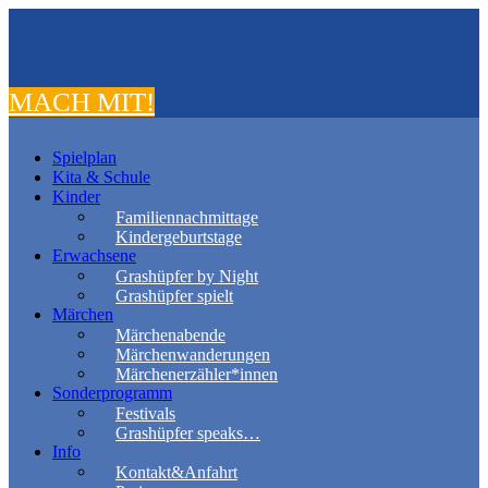
MACH MIT!
Spielplan
Kita & Schule
Kinder
Familiennachmittage
Kindergeburtstage
Erwachsene
Grashüpfer by Night
Grashüpfer spielt
Märchen
Märchenabende
Märchenwanderungen
Märchenerzähler*innen
Sonderprogramm
Festivals
Grashüpfer speaks…
Info
Kontakt&Anfahrt