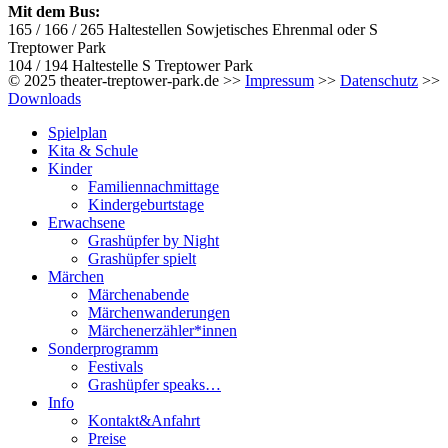
Mit dem Bus:
165 / 166 / 265 Haltestellen Sowjetisches Ehrenmal oder S
Treptower Park
104 / 194 Haltestelle S Treptower Park
© 2025 theater-treptower-park.de >>
Impressum
>>
Datenschutz
>>
Downloads
Spielplan
Kita & Schule
Kinder
Familiennachmittage
Kindergeburtstage
Erwachsene
Grashüpfer by Night
Grashüpfer spielt
Märchen
Märchenabende
Märchenwanderungen
Märchenerzähler*innen
Sonderprogramm
Festivals
Grashüpfer speaks…
Info
Kontakt&Anfahrt
Preise