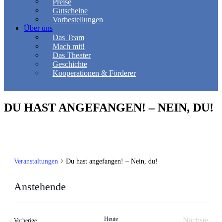
Preise
Gutscheine
Vorbestellungen
Über uns
Das Team
Mach mit!
Das Theater
Geschichte
Kooperationen & Förderer
DU HAST ANGEFANGEN! – NEIN, DU!
Veranstaltungen
Du hast angefangen! – Nein, du!
Anstehende
Datum
wählen.
Heute
Nächste
Veranstaltungen
Vorherige