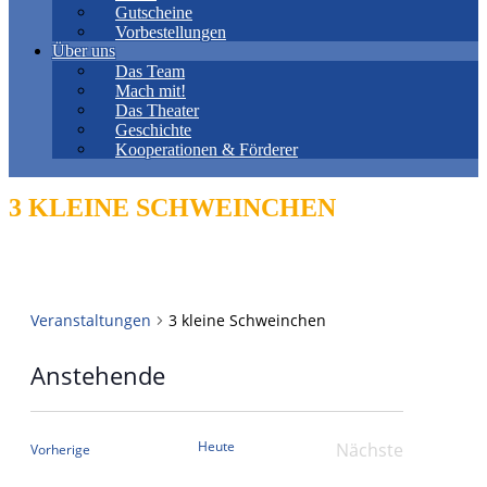
Gutscheine
Vorbestellungen
Über uns
Das Team
Mach mit!
Das Theater
Geschichte
Kooperationen & Förderer
3 KLEINE SCHWEINCHEN
Veranstaltungen
3 kleine Schweinchen
Anstehende
Datum
wählen.
Heute
Nächste
Veranstaltungen
Vorherige
Veranstaltung