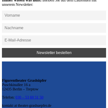
Immer wissen was läuft!
Bleiben Sie auf dem Laufenden mit
unserem Newsletter:
Figurentheater Grashüpfer
Puschkinallee 16 a
12435 Berlin – Treptow
Telefon:
030 – 53 69 51 50
kontakt at theater-grashuepfer.de