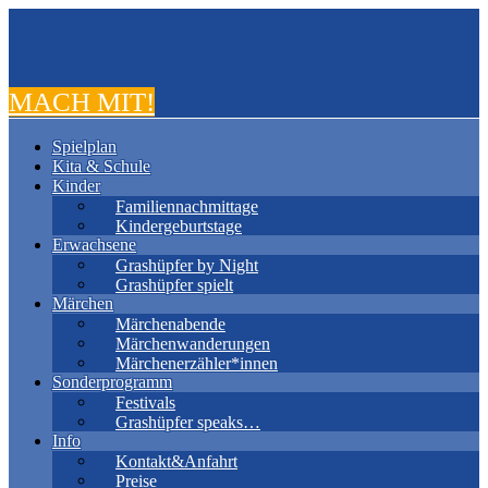
MACH MIT!
Spielplan
Kita & Schule
Kinder
Familiennachmittage
Kindergeburtstage
Erwachsene
Grashüpfer by Night
Grashüpfer spielt
Märchen
Märchenabende
Märchenwanderungen
Märchenerzähler*innen
Sonderprogramm
Festivals
Grashüpfer speaks…
Info
Kontakt&Anfahrt
Preise