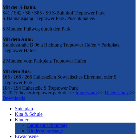
Mit der S-Bahn:
S41 / S42 / S8 / S85 / S9 S-Bahnhof Treptower Park
S-Bahnausgang Treptower Park, Puschkinallee.
5 Minuten Fußweg durch den Park
Mit dem Auto:
Bundesstraße B 96 a Richtung Treptower Hafen // Parkplatz
Treptower Hafen
2 Minuten vom Parkplatz Treptower Hafen
Mit dem Bus:
165 / 166 / 265 Haltestellen Sowjetisches Ehrenmal oder S
Treptower Park
104 / 194 Haltestelle S Treptower Park
© 2025 theater-treptower-park.de >>
Impressum
>>
Datenschutz
>>
Downloads
Spielplan
Kita & Schule
Kinder
Familiennachmittage
Kindergeburtstage
Erwachsene