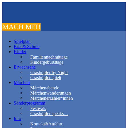
MACH MIT!
Spielplan
Kita & Schule
Kinder
Familiennachmittage
Kindergeburtstage
Erwachsene
Grashüpfer by Night
Grashüpfer spielt
Märchen
Märchenabende
Märchenwanderungen
Märchenerzähler*innen
Sonderprogramm
Festivals
Grashüpfer speaks…
Info
Kontakt&Anfahrt