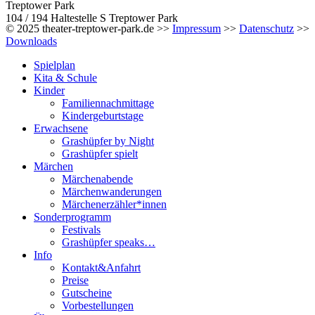
Treptower Park
104 / 194 Haltestelle S Treptower Park
© 2025 theater-treptower-park.de >>
Impressum
>>
Datenschutz
>>
Downloads
Spielplan
Kita & Schule
Kinder
Familiennachmittage
Kindergeburtstage
Erwachsene
Grashüpfer by Night
Grashüpfer spielt
Märchen
Märchenabende
Märchenwanderungen
Märchenerzähler*innen
Sonderprogramm
Festivals
Grashüpfer speaks…
Info
Kontakt&Anfahrt
Preise
Gutscheine
Vorbestellungen