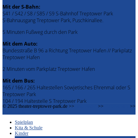
Mit der S-Bahn:
S41 / S42 / S8 / S85 / S9 S-Bahnhof Treptower Park
S-Bahnausgang Treptower Park, Puschkinallee.
5 Minuten Fußweg durch den Park
Mit dem Auto:
Bundesstraße B 96 a Richtung Treptower Hafen // Parkplatz
Treptower Hafen
2 Minuten vom Parkplatz Treptower Hafen
Mit dem Bus:
165 / 166 / 265 Haltestellen Sowjetisches Ehrenmal oder S
Treptower Park
104 / 194 Haltestelle S Treptower Park
© 2025 theater-treptower-park.de >>
Impressum
>>
Datenschutz
>>
Downloads
Spielplan
Kita & Schule
Kinder