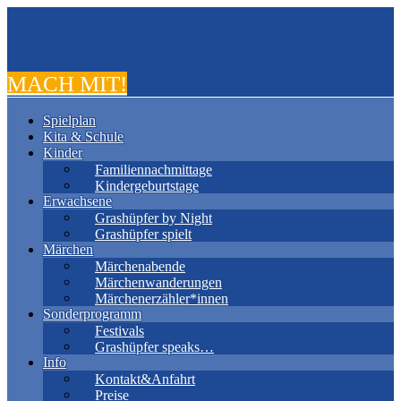
MACH MIT!
Spielplan
Kita & Schule
Kinder
Familiennachmittage
Kindergeburtstage
Erwachsene
Grashüpfer by Night
Grashüpfer spielt
Märchen
Märchenabende
Märchenwanderungen
Märchenerzähler*innen
Sonderprogramm
Festivals
Grashüpfer speaks…
Info
Kontakt&Anfahrt
Preise