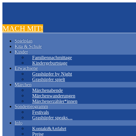
MACH MIT!
Spielplan
Kita & Schule
Kinder
Familiennachmittage
Kindergeburtstage
Erwachsene
Grashüpfer by Night
Grashüpfer spielt
Märchen
Märchenabende
Märchenwanderungen
Märchenerzähler*innen
Sonderprogramm
Festivals
Grashüpfer speaks…
Info
Kontakt&Anfahrt
Preise