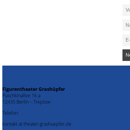
Figurentheater Grashüpfer
Puschkinallee 16 a
12435 Berlin – Treptow
Telefon:
030 – 53 69 51 50
kontakt at theater-grashuepfer.de