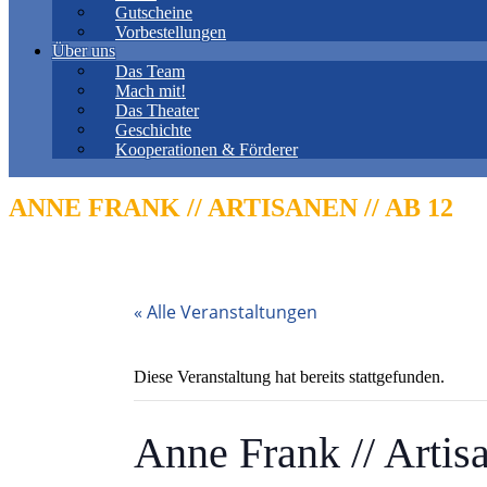
Gutscheine
Vorbestellungen
Über uns
Das Team
Mach mit!
Das Theater
Geschichte
Kooperationen & Förderer
ANNE FRANK // ARTISANEN // AB 12
« Alle Veranstaltungen
Diese Veranstaltung hat bereits stattgefunden.
Anne Frank // Artisa