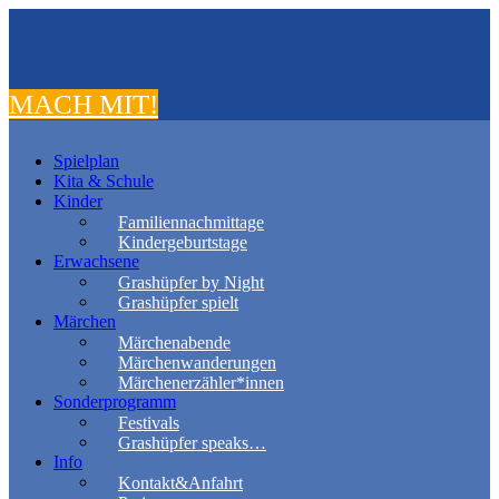
MACH MIT!
Spielplan
Kita & Schule
Kinder
Familiennachmittage
Kindergeburtstage
Erwachsene
Grashüpfer by Night
Grashüpfer spielt
Märchen
Märchenabende
Märchenwanderungen
Märchenerzähler*innen
Sonderprogramm
Festivals
Grashüpfer speaks…
Info
Kontakt&Anfahrt