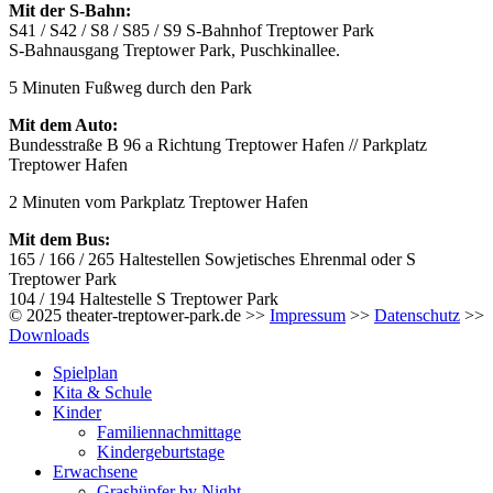
Mit der S-Bahn:
S41 / S42 / S8 / S85 / S9 S-Bahnhof Treptower Park
S-Bahnausgang Treptower Park, Puschkinallee.
5 Minuten Fußweg durch den Park
Mit dem Auto:
Bundesstraße B 96 a Richtung Treptower Hafen // Parkplatz
Treptower Hafen
2 Minuten vom Parkplatz Treptower Hafen
Mit dem Bus:
165 / 166 / 265 Haltestellen Sowjetisches Ehrenmal oder S
Treptower Park
104 / 194 Haltestelle S Treptower Park
© 2025 theater-treptower-park.de >>
Impressum
>>
Datenschutz
>>
Downloads
Spielplan
Kita & Schule
Kinder
Familiennachmittage
Kindergeburtstage
Erwachsene
Grashüpfer by Night