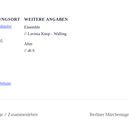
UNGSORT
WEITERE ANGABEN
shüpfer
Ensemble
// Lavinia Knop - Walling
35
Alter
// ab 6
Website
e // Zusammenleben
Berliner Märchentage