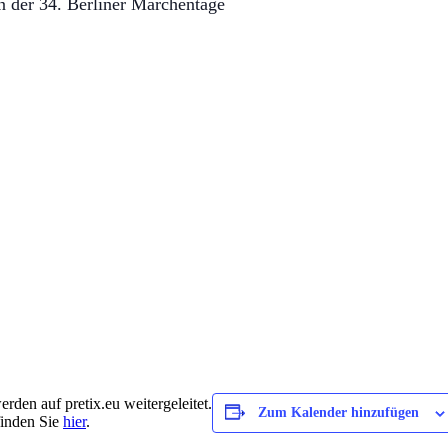
n der 34. Berliner Märchentage
rden auf pretix.eu weitergeleitet.
Zum Kalender hinzufügen
finden Sie
hier
.