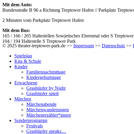
Mit dem Auto:
Bundesstraße B 96 a Richtung Treptower Hafen // Parkplatz Treptow
2 Minuten vom Parkplatz Treptower Hafen
Mit dem Bus:
165 / 166 / 265 Haltestellen Sowjetisches Ehrenmal oder S Treptower
104 / 194 Haltestelle S Treptower Park
© 2025 theater-treptower-park.de >>
Impressum
>>
Datenschutz
>>
Spielplan
Kita & Schule
Kinder
Familiennachmittage
Kindergeburtstage
Erwachsene
Grashüpfer by Night
Grashüpfer spielt
Märchen
Märchenabende
Märchenwanderungen
Märchenerzähler*innen
Sonderprogramm
Festivals
Grashüpfer speaks…