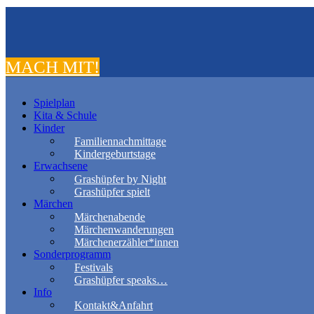
MACH MIT!
Spielplan
Kita & Schule
Kinder
Familiennachmittage
Kindergeburtstage
Erwachsene
Grashüpfer by Night
Grashüpfer spielt
Märchen
Märchenabende
Märchenwanderungen
Märchenerzähler*innen
Sonderprogramm
Festivals
Grashüpfer speaks…
Info
Kontakt&Anfahrt