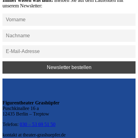
Immer wissen was läuft!
Bleiben Sie auf dem Laufenden mit
unserem Newsletter:
Figurentheater Grashüpfer
Puschkinallee 16 a
12435 Berlin – Treptow
Telefon:
030 – 53 69 51 50
kontakt at theater-grashuepfer.de