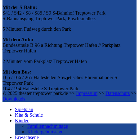
Mit der S-Bahn:
S41 / S42 / S8 / S85 / S9 S-Bahnhof Treptower Park
S-Bahnausgang Treptower Park, Puschkinallee.
5 Minuten Fußweg durch den Park
Mit dem Auto:
Bundesstraße B 96 a Richtung Treptower Hafen // Parkplatz
Treptower Hafen
2 Minuten vom Parkplatz Treptower Hafen
Mit dem Bus:
165 / 166 / 265 Haltestellen Sowjetisches Ehrenmal oder S
Treptower Park
104 / 194 Haltestelle S Treptower Park
© 2025 theater-treptower-park.de >>
Impressum
>>
Datenschutz
>>
Downloads
Spielplan
Kita & Schule
Kinder
Familiennachmittage
Kindergeburtstage
Erwachsene