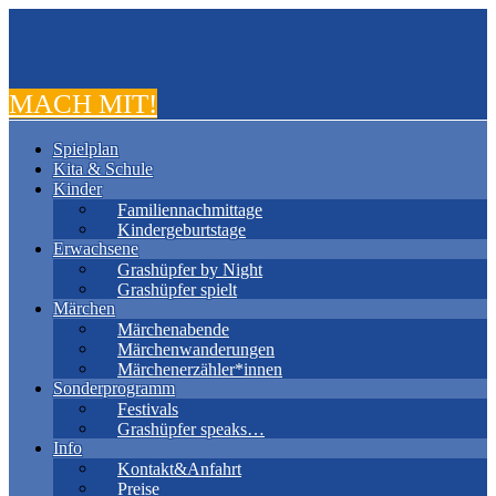
MACH MIT!
Spielplan
Kita & Schule
Kinder
Familiennachmittage
Kindergeburtstage
Erwachsene
Grashüpfer by Night
Grashüpfer spielt
Märchen
Märchenabende
Märchenwanderungen
Märchenerzähler*innen
Sonderprogramm
Festivals
Grashüpfer speaks…
Info
Kontakt&Anfahrt
Preise