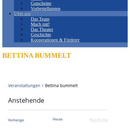
Gutscheine
Vorbestellungen
Über uns
Das Team
Mach mit!
Das Theater
Geschichte
Kooperationen & Förderer
BETTINA BUMMELT
Veranstaltungen
Bettina bummelt
Anstehende
Datum
wählen.
Heute
Nächste
Veranstaltungen
Vorherige
Veranstaltung