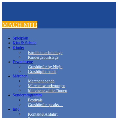
MACH MIT!
Spielplan
Kita & Schule
Kinder
Familiennachmittage
Kindergeburtstage
Erwachsene
Grashüpfer by Night
Grashüpfer spielt
Märchen
Märchenabende
Märchenwanderungen
Märchenerzähler*innen
Sonderprogramm
Festivals
Grashüpfer speaks…
Info
Kontakt&Anfahrt