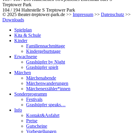
Treptower Park
104 / 194 Haltestelle S Treptower Park
© 2025 theater-treptower-park.de >>
Impressum
>>
Datenschutz
>>
Downloads
Spielplan
Kita & Schule
Kinder
Familiennachmittage
Kindergeburtstage
Erwachsene
Grashüpfer by Night
Grashüpfer spielt
Märchen
Märchenabende
Märchenwanderungen
Märchenerzähler*innen
Sonderprogramm
Festivals
Grashüpfer speaks…
Info
Kontakt&Anfahrt
Preise
Gutscheine
Vorbestellungen