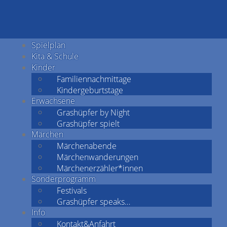
Spielplan
Kita & Schule
Kinder
Familiennachmittage
Kindergeburtstage
Erwachsene
Grashüpfer by Night
Grashüpfer spielt
Märchen
Märchenabende
Märchenwanderungen
Märchenerzähler*innen
Sonderprogramm
Festivals
Grashüpfer speaks…
Info
Kontakt&Anfahrt