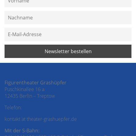
Figurentheater Grashüpfer
Puschkinallee 16 a
12435 Berlin – Treptow
Telefon:
030 – 53 69 51 50
kontakt at theater-grashuepfer.de
Mit der S-Bahn: