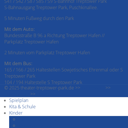
S41 / S42 / S8 / S85 / S9 S-Bahnhof Treptower Park
S-Bahnausgang Treptower Park, Puschkinallee.
5 Minuten Fußweg durch den Park
Mit dem Auto:
Bundesstraße B 96 a Richtung Treptower Hafen //
Parkplatz Treptower Hafen
2 Minuten vom Parkplatz Treptower Hafen
Mit dem Bus:
165 / 166 / 265 Haltestellen Sowjetisches Ehrenmal oder S
Treptower Park
104 / 194 Haltestelle S Treptower Park
© 2025 theater-treptower-park.de >>
Impressum
>>
Datenschutz
>>
Downloads
Spielplan
Kita & Schule
Kinder
Familiennachmittage
Kindergeburtstage