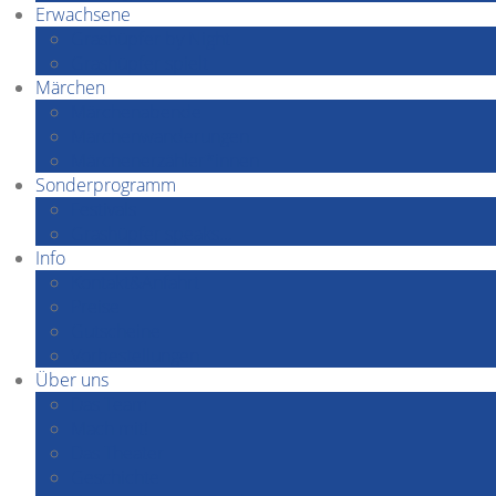
Erwachsene
Grashüpfer by Night
Grashüpfer spielt
Märchen
Märchenabende
Märchenwanderungen
Märchenerzähler*innen
Sonderprogramm
Festivals
Grashüpfer speaks…
Info
Kontakt&Anfahrt
Preise
Gutscheine
Vorbestellungen
Über uns
Das Team
Mach mit!
Das Theater
Geschichte