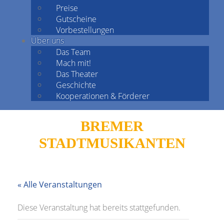
Preise
Gutscheine
Vorbestellungen
Über uns
Das Team
Mach mit!
Das Theater
Geschichte
Kooperationen & Förderer
BREMER
STADTMUSIKANTEN
« Alle Veranstaltungen
Diese Veranstaltung hat bereits stattgefunden.