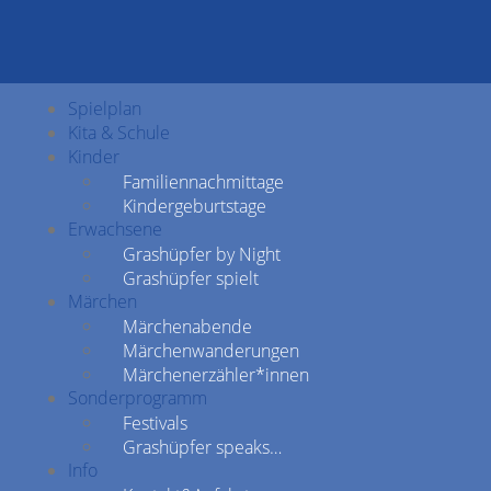
Spielplan
Kita & Schule
Kinder
Familiennachmittage
Kindergeburtstage
Erwachsene
Grashüpfer by Night
Grashüpfer spielt
Märchen
Märchenabende
Märchenwanderungen
Märchenerzähler*innen
Sonderprogramm
Festivals
Grashüpfer speaks…
Info