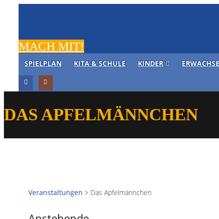
MACH MIT!
SPIELPLAN
KITA & SCHULE
KINDER
ERWACHS
DAS APFELMÄNNCHEN
Veranstaltungen
Das Apfelmännchen
Anstehende