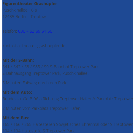
Figurentheater Grashüpfer
Puschkinallee 16 a
12435 Berlin – Treptow
Telefon:
030 – 53 69 51 50
kontakt at theater-grashuepfer.de
Mit der S-Bahn:
S41 / S42 / S8 / S85 / S9 S-Bahnhof Treptower Park
S-Bahnausgang Treptower Park, Puschkinallee.
5 Minuten Fußweg durch den Park
Mit dem Auto:
Bundesstraße B 96 a Richtung Treptower Hafen // Parkplatz Treptowe
2 Minuten vom Parkplatz Treptower Hafen
Mit dem Bus:
165 / 166 / 265 Haltestellen Sowjetisches Ehrenmal oder S Treptower
104 / 194 Haltestelle S Treptower Park