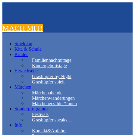
MACH MIT!
Spielplan
Kita & Schule
Kinder
Familiennachmittage
Kindergeburtstage
Erwachsene
Grashüpfer by Night
Grashüpfer spielt
Märchen
Märchenabende
Märchenwanderungen
Märchenerzähler*innen
Sonderprogramm
Festivals
Grashüpfer speaks…
Info
Kontakt&Anfahrt