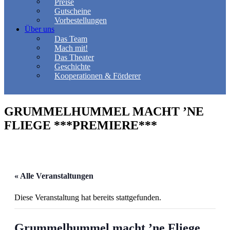
Preise
Gutscheine
Vorbestellungen
Über uns
Das Team
Mach mit!
Das Theater
Geschichte
Kooperationen & Förderer
GRUMMELHUMMEL MACHT ’NE
FLIEGE ***PREMIERE***
« Alle Veranstaltungen
Diese Veranstaltung hat bereits stattgefunden.
Grummelhummel macht ’ne Fliege