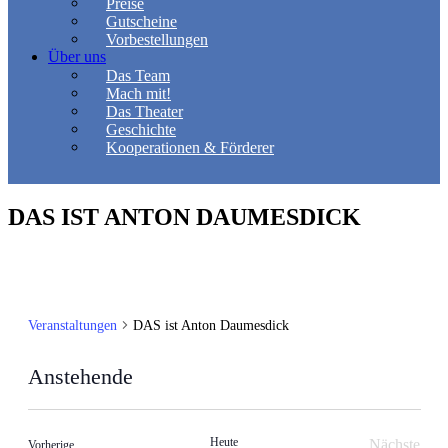
Preise
Gutscheine
Vorbestellungen
Über uns
Das Team
Mach mit!
Das Theater
Geschichte
Kooperationen & Förderer
DAS IST ANTON DAUMESDICK
Veranstaltungen
DAS ist Anton Daumesdick
Anstehende
Datum
wählen.
Heute
Nächste
Veranstaltungen
Vorherige