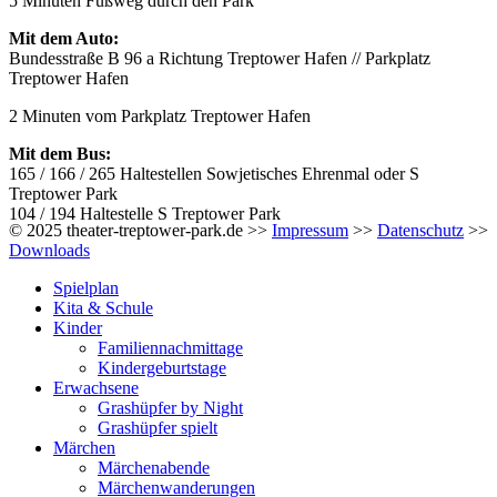
5 Minuten Fußweg durch den Park
Mit dem Auto:
Bundesstraße B 96 a Richtung Treptower Hafen // Parkplatz
Treptower Hafen
2 Minuten vom Parkplatz Treptower Hafen
Mit dem Bus:
165 / 166 / 265 Haltestellen Sowjetisches Ehrenmal oder S
Treptower Park
104 / 194 Haltestelle S Treptower Park
© 2025 theater-treptower-park.de >>
Impressum
>>
Datenschutz
>>
Downloads
Spielplan
Kita & Schule
Kinder
Familiennachmittage
Kindergeburtstage
Erwachsene
Grashüpfer by Night
Grashüpfer spielt
Märchen
Märchenabende
Märchenwanderungen