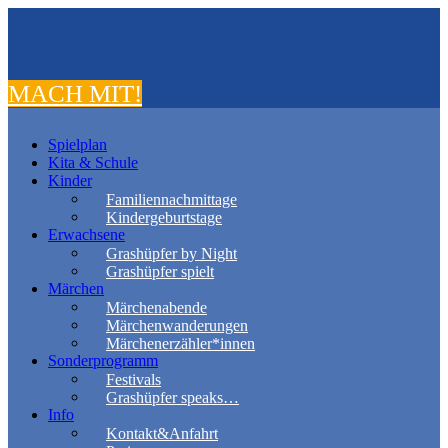
MACH MIT!
Spielplan
Kita & Schule
Kinder
Familiennachmittage
Kindergeburtstage
Erwachsene
Grashüpfer by Night
Grashüpfer spielt
Märchen
Märchenabende
Märchenwanderungen
Märchenerzähler*innen
Sonderprogramm
Festivals
Grashüpfer speaks…
Info
Kontakt&Anfahrt