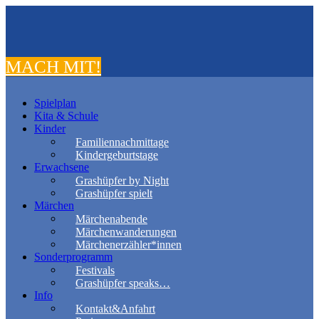
MACH MIT!
Spielplan
Kita & Schule
Kinder
Familiennachmittage
Kindergeburtstage
Erwachsene
Grashüpfer by Night
Grashüpfer spielt
Märchen
Märchenabende
Märchenwanderungen
Märchenerzähler*innen
Sonderprogramm
Festivals
Grashüpfer speaks…
Info
Kontakt&Anfahrt