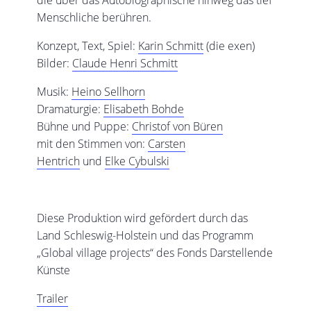
die über das Autobiographische hinweg das tief
Menschliche berühren.
Konzept, Text, Spiel:
Karin Schmitt
(die exen)
Bilder:
Claude Henri Schmitt
Musik:
Heino Sellhorn
Dramaturgie:
Elisabeth Bohde
Bühne und Puppe:
Christof von Büren
mit den Stimmen von:
Carsten
Hentrich
und
Elke Cybulski
Diese Produktion wird gefördert durch das
Land Schleswig-Holstein und das Programm
„Global village projects“ des Fonds Darstellende
Künste
Trailer