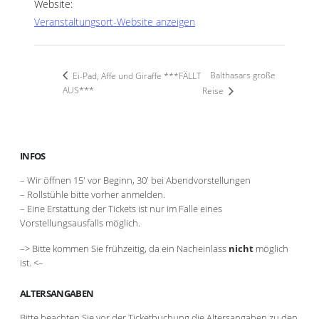
Website:
Veranstaltungsort-Website anzeigen
Balthasars große
Ei-Pad, Affe und Giraffe ***FÄLLT
AUS***
Reise
INFOS
– Wir öffnen 15′ vor Beginn, 30′ bei Abendvorstellungen
– Rollstühle bitte vorher anmelden.
– Eine Erstattung der Tickets ist nur im Falle eines
Vorstellungsausfalls möglich.
–> Bitte kommen Sie frühzeitig, da ein Nacheinlass
nicht
möglich
ist. <–
ALTERSANGABEN
Bitte beachten Sie vor der Ticketbuchung die Altersangaben zu den