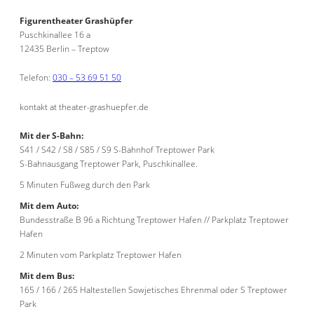
Figurentheater Grashüpfer
Puschkinallee 16 a
12435 Berlin – Treptow
Telefon:
030 – 53 69 51 50
kontakt at theater-grashuepfer.de
Mit der S-Bahn:
S41 / S42 / S8 / S85 / S9 S-Bahnhof Treptower Park
S-Bahnausgang Treptower Park, Puschkinallee.
5 Minuten Fußweg durch den Park
Mit dem Auto:
Bundesstraße B 96 a Richtung Treptower Hafen // Parkplatz Treptower
Hafen
2 Minuten vom Parkplatz Treptower Hafen
Mit dem Bus:
165 / 166 / 265 Haltestellen Sowjetisches Ehrenmal oder S Treptower
Park