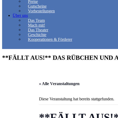
Preise
Gutscheine
Vorbestellungen
Über uns
Das Team
Mach mit!
Das Theater
Geschichte
Kooperationen & Förderer
**FÄLLT AUS!** DAS RÜBCHEN UND
« Alle Veranstaltungen
Diese Veranstaltung hat bereits stattgefunden.
**FÄLLT AUS!**