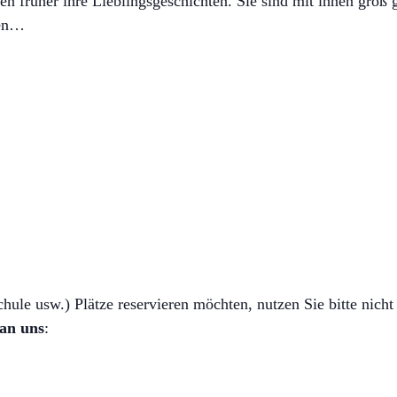
en früher ihre Lieblingsgeschichten. Sie sind mit ihnen groß
len…
ule usw.) Plätze reservieren möchten, nutzen Sie bitte nicht 
 an uns
: