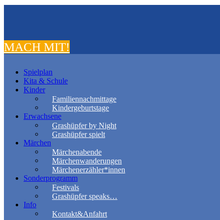
MACH MIT!
Spielplan
Kita & Schule
Kinder
Familiennachmittage
Kindergeburtstage
Erwachsene
Grashüpfer by Night
Grashüpfer spielt
Märchen
Märchenabende
Märchenwanderungen
Märchenerzähler*innen
Sonderprogramm
Festivals
Grashüpfer speaks…
Info
Kontakt&Anfahrt