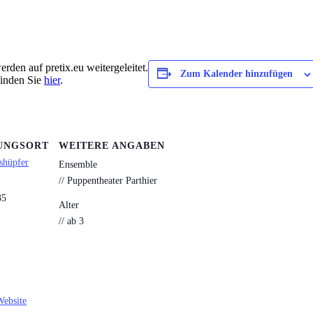
rden auf pretix.eu weitergeleitet.
Zum Kalender hinzufügen
finden Sie
hier
.
UNGSORT
WEITERE ANGABEN
shüpfer
Ensemble
// Puppentheater Parthier
35
Alter
// ab 3
Website