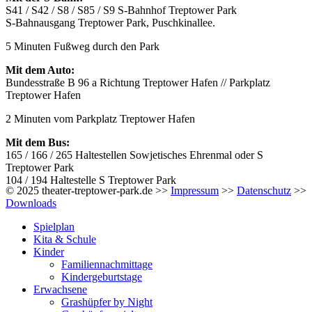
S41 / S42 / S8 / S85 / S9 S-Bahnhof Treptower Park
S-Bahnausgang Treptower Park, Puschkinallee.
5 Minuten Fußweg durch den Park
Mit dem Auto:
Bundesstraße B 96 a Richtung Treptower Hafen // Parkplatz
Treptower Hafen
2 Minuten vom Parkplatz Treptower Hafen
Mit dem Bus:
165 / 166 / 265 Haltestellen Sowjetisches Ehrenmal oder S
Treptower Park
104 / 194 Haltestelle S Treptower Park
© 2025 theater-treptower-park.de >>
Impressum
>>
Datenschutz
>>
Downloads
Spielplan
Kita & Schule
Kinder
Familiennachmittage
Kindergeburtstage
Erwachsene
Grashüpfer by Night