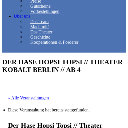
Preise
Gutscheine
Vorbestellungen
Über uns
Das Team
Mach mit!
Das Theater
Geschichte
Kooperationen & Förderer
DER HASE HOPSI TOPSI // THEATER
KOBALT BERLIN // AB 4
« Alle Veranstaltungen
Diese Veranstaltung hat bereits stattgefunden.
Der Hase Hopsi Topsi // Theater