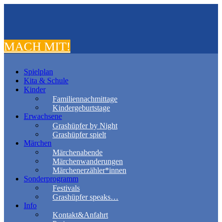
MACH MIT!
Spielplan
Kita & Schule
Kinder
Familiennachmittage
Kindergeburtstage
Erwachsene
Grashüpfer by Night
Grashüpfer spielt
Märchen
Märchenabende
Märchenwanderungen
Märchenerzähler*innen
Sonderprogramm
Festivals
Grashüpfer speaks…
Info
Kontakt&Anfahrt