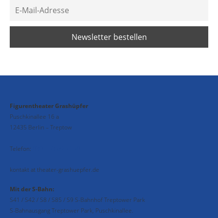
Figurentheater Grashüpfer
Puschkinallee 16 a
12435 Berlin – Treptow
Telefon:
030 – 53 69 51 50
kontakt at theater-grashuepfer.de
Mit der S-Bahn:
S41 / S42 / S8 / S85 / S9 S-Bahnhof Treptower Park
S-Bahnausgang Treptower Park, Puschkinallee.