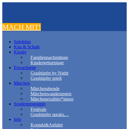
MACH MIT!
Spielplan
Kita & Schule
Kinder
Familiennachmittage
Kindergeburtstage
Erwachsene
Grashüpfer by Night
Grashüpfer spielt
Märchen
Märchenabende
Märchenwanderungen
Märchenerzähler*innen
Sonderprogramm
Festivals
Grashüpfer speaks…
Info
Kontakt&Anfahrt