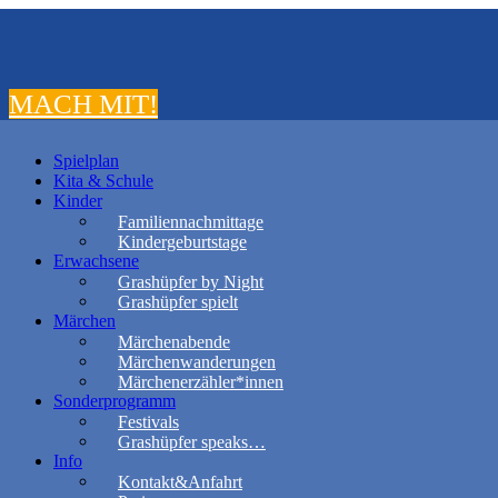
MACH MIT!
Spielplan
Kita & Schule
Kinder
Familiennachmittage
Kindergeburtstage
Erwachsene
Grashüpfer by Night
Grashüpfer spielt
Märchen
Märchenabende
Märchenwanderungen
Märchenerzähler*innen
Sonderprogramm
Festivals
Grashüpfer speaks…
Info
Kontakt&Anfahrt