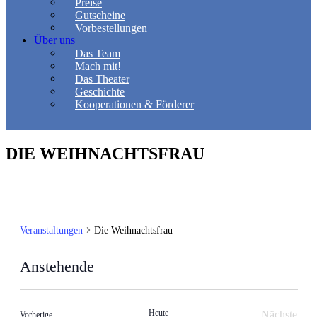
Preise
Gutscheine
Vorbestellungen
Über uns
Das Team
Mach mit!
Das Theater
Geschichte
Kooperationen & Förderer
DIE WEIHNACHTSFRAU
Veranstaltungen
Die Weihnachtsfrau
Anstehende
Datum
wählen.
Heute
Nächste
Veranstaltungen
Vorherige