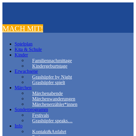
MACH MIT!
Spielplan
Kita & Schule
Kinder
Familiennachmittage
Kindergeburtstage
Erwachsene
Grashüpfer by Night
Grashüpfer spielt
Märchen
Märchenabende
Märchenwanderungen
Märchenerzähler*innen
Sonderprogramm
Festivals
Grashüpfer speaks…
Info
Kontakt&Anfahrt