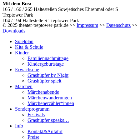
Mit dem Bus:
165 / 166 / 265 Haltestellen Sowjetisches Ehrenmal oder S
Treptower Park
104 / 194 Haltestelle S Treptower Park
© 2025 theater-treptower-park.de >>
Impressum
>>
Datenschutz
>>
Downloads
Spielplan
Kita & Schule
Kinder
Familiennachmittage
Kindergeburtstage
Erwachsene
Grashüpfer by Night
Grashüpfer spielt
Märchen
Märchenabende
Märchenwanderungen
Märchenerzähler*innen
Sonderprogramm
Festivals
Grashüpfer speaks…
Info
Kontakt&Anfahrt
Preise