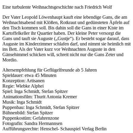
Eine turbulente Weihnachtsgeschichte nach Friedrich Wolf
Der Vater Leopold Löwenhaupt kauft eine lebendige Gans, die am
Weihnachtsabend mit Klößen, Rotkraut und gedünsteten Äpfeln auf
den Tisch kommen soll. Bis dahin soll die Gans in einer Kiste im
Kartoffelkeller ihr Quartier haben. Der kleine Peter versorgt die
Gans und tauft sie Auguste („Gustje“). Er besteht sogar darauf, dass
Auguste im Kinderzimmer schlafen darf, und nimmt sie heimlich mit
ins Bett. Als der Vater kurz vor Weihnachten Auguste in den
Gänsehimmel schicken will, schreit nicht nur die Gans Zeter und
Mordio.
Altersempfehlung für Geflügelfreunde ab 5 Jahren
Spieldauer: etwa 45 Minuten
Konzeption: Artisanen
Regie: Wiebke Alphei
Spiel: Inga Schmidt, Stefan Spitzer
Animationsfilm: Thurit Antonia Kremer
Musik: Inga Schmidt
Puppenbau: Inga Schmidt, Stefan Spitzer
Bühnenbild: Stefan Spitzer
Puppenkostüm: Gefahrenzone
Fotografin: Sandra Hermannsen
Aufführungsrechte: Henschel- Schauspiel Verlag Berlin