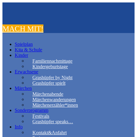
MACH MIT!
Spielplan
Kita & Schule
Kinder
Familiennachmittage
Kindergeburtstage
Erwachsene
Grashüpfer by Night
Grashüpfer spielt
Märchen
Märchenabende
Märchenwanderungen
Märchenerzähler*innen
Sonderprogramm
Festivals
Grashüpfer speaks…
Info
Kontakt&Anfahrt