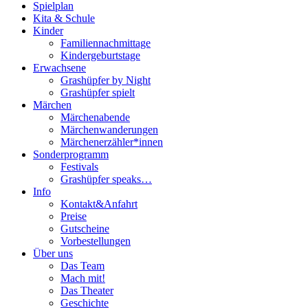
Spielplan
Kita & Schule
Kinder
Familiennachmittage
Kindergeburtstage
Erwachsene
Grashüpfer by Night
Grashüpfer spielt
Märchen
Märchenabende
Märchenwanderungen
Märchenerzähler*innen
Sonderprogramm
Festivals
Grashüpfer speaks…
Info
Kontakt&Anfahrt
Preise
Gutscheine
Vorbestellungen
Über uns
Das Team
Mach mit!
Das Theater
Geschichte