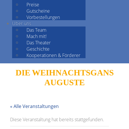
Preise
Gutscheine
Vorbestellungen
Über uns
Das Team
Mach mit!
Das Theater
Geschichte
Kooperationen & Förderer
DIE WEIHNACHTSGANS
AUGUSTE
« Alle Veranstaltungen
Diese Veranstaltung hat bereits stattgefunden.