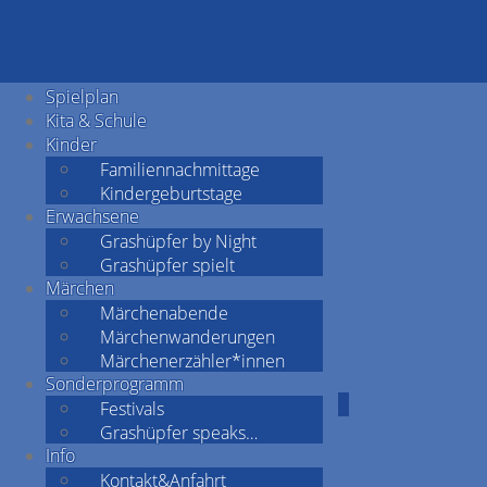
Spielplan
Kita & Schule
Kinder
Familiennachmittage
Kindergeburtstage
Erwachsene
Grashüpfer by Night
Grashüpfer spielt
Märchen
Märchenabende
Märchenwanderungen
Märchenerzähler*innen
Sonderprogramm
Festivals
Grashüpfer speaks…
Info
Kontakt&Anfahrt