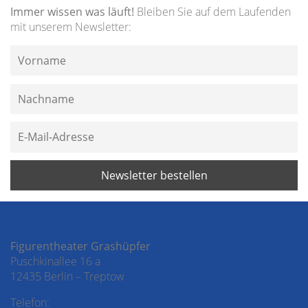
Immer wissen was läuft!
Bleiben Sie auf dem Laufenden
mit unserem Newsletter:
Figurentheater Grashüpfer
Puschkinallee 16 a
12435 Berlin – Treptow
Telefon:
030 – 53 69 51 50