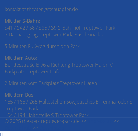
kontakt at theater-grashuepfer.de
Mit der S-Bahn:
S41 / S42 / S8 / S85 / S9 S-Bahnhof Treptower Park
S-Bahnausgang Treptower Park, Puschkinallee.
5 Minuten Fußweg durch den Park
Mit dem Auto:
Bundesstraße B 96 a Richtung Treptower Hafen //
Parkplatz Treptower Hafen
2 Minuten vom Parkplatz Treptower Hafen
Mit dem Bus:
165 / 166 / 265 Haltestellen Sowjetisches Ehrenmal oder S
Treptower Park
104 / 194 Haltestelle S Treptower Park
© 2025 theater-treptower-park.de >>
Impressum
>>
Datenschutz
>>
Downloads