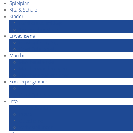
Spielplan
Kita & Schule
Kinder
Familiennachmittage
Kindergeburtstage
Erwachsene
Grashüpfer by Night
Grashüpfer spielt
Märchen
Märchenabende
Märchenwanderungen
Märchenerzähler*innen
Sonderprogramm
Festivals
Grashüpfer speaks…
Info
Kontakt&Anfahrt
Preise
Gutscheine
Vorbestellungen